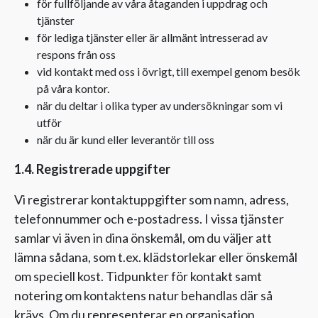
för fullföljande av våra åtaganden i uppdrag och
tjänster
för lediga tjänster eller är allmänt intresserad av
respons från oss
vid kontakt med oss i övrigt, till exempel genom besök
på våra kontor.
när du deltar i olika typer av undersökningar som vi
utför
när du är kund eller leverantör till oss
1.4. Registrerade uppgifter
Vi registrerar kontaktuppgifter som namn, adress,
telefonnummer och e-postadress. I vissa tjänster
samlar vi även in dina önskemål, om du väljer att
lämna sådana, som t.ex. klädstorlekar eller önskemål
om speciell kost. Tidpunkter för kontakt samt
notering om kontaktens natur behandlas där så
krävs. Om du representerar en organisation